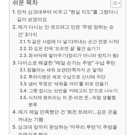
쉬운 목차
먼저 싱크대부터 비우고 “현실 지도”를 그렸더니
길이 보였어요
제가 다시는 안 겪으려고 만든 ‘주방 망하는 순
간’ 3가지
1) 같은 서랍에 다 넣기(꺼내는 순간 전쟁 시작)
2) 깊은 칸에 ‘모르면 끝’ 물건 숨기기
3) 바닥에 쌓아두기(정리가 아니라 방치가 됨)
다이소로 해결한 “매일 손가는 주방” 수납 루틴
텀블러는 세워 보관(안쪽까지 손 닿게)
후라이팬은 세로 수납으로 산사태 차단
냄비 뚜껑은 ‘세워둘 자리’를 따로 만들기
그릇·접시는 선반을 ‘카테고리 칸’으로 나누기
식자재 팬트리는 차 존·라면 존…처럼 생활형
분류
제가 제일 만족했던 건 ‘회전 트레이’…깊은 곳을
꺼내는 기쁨
싱크대 앞까지 완성하는 ‘마무리 루틴’이 주방을
오래가게 해요