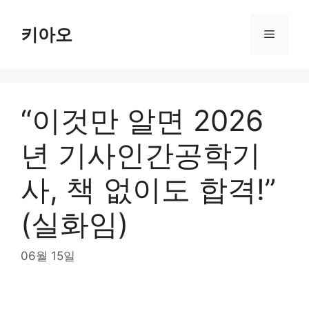
Skip
to
키아오
Menu
content
“이것만 알면 2026
년 기사인간공학기
사, 책 없이도 합격!”
(실화임)
06월 15일