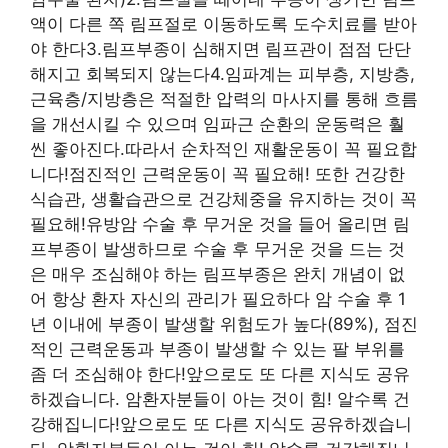
액이 다른 쪽 림프절로 이동하도록 도수치료를 받아
야 한다3.림프부종이 심해지면 림프관이 점점 단단
해지고 회복되지 않는다4.임파계는 피부층, 지방층,
근육층/지방층은 적절한 압력의 마사지를 통해 흐름
을 개선시킬 수 있으며 임파근 순환의 운동력은 훨
씬 좋아진다.따라서 순차적인 재활운동이 꼭 필요합
니다!점진적인 근력운동이 꼭 필요해! 또한 건강한
식습관, 생활습관으로 건강체중을 유지하는 것이 꼭
필요해!유방암 수술 후 무거운 것을 들어 올리면 림
프부종이 발생하므로 수술 후 무거운 것을 드는 것
은 매우 조심해야 하는 림프부종은 완치 개념이 없
어 항상 환자 자신의 관리가 필요하다 암 수술 후 1
년 이내에 부종이 발생할 위험도가 높다(89%), 점진
적인 근력운동과 부종이 발생할 수 있는 팔 부위를
좀 더 조심해야 한다!앞으로도 또 다른 지식도 공유
하겠습니다. 암환자분들이 아는 것이 힘! 알수록 건
강해집니다!앞으로도 또 다른 지식도 공유하겠습니