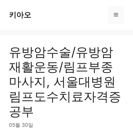
Skip
to
키아오
Menu
content
유방암수술/유방암
재활운동/림프부종
마사지, 서울대병원
림프도수치료자격증
공부
05월 30일