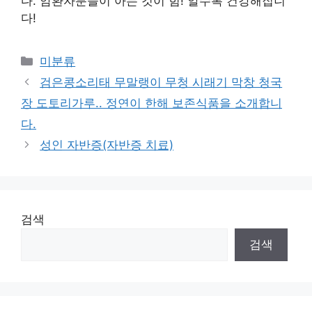
다. 암환자분들이 아는 것이 힘! 알수록 건강해집니
다!
Categories
미분류
검은콩소리태 무말랭이 무청 시래기 막창 청국
장 도토리가루.. 정연이 한해 보존식품을 소개합니
다.
성인 자반증(자반증 치료)
검색
검색