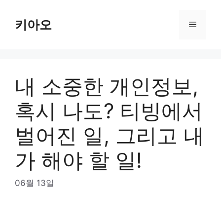
Skip
to
키아오
Menu
content
내 소중한 개인정보,
혹시 나도? 티빙에서
벌어진 일, 그리고 내
가 해야 할 일!
06월 13일