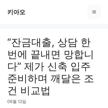
Skip
to
키아오
Menu
content
“잔금대출, 상담 한
번에 끝내면 망합니
다” 제가 신축 입주
준비하며 깨달은 조
건 비교법
06월 12일